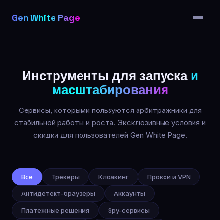
Возможности
Gen White Page
Цены
Партнёры
Блог
Инструменты для запуска
и
FAQ
масштабирования
Сервисы, которыми пользуются арбитражники для
стабильной работы и роста. Эксклюзивные условия и
скидки для пользователей Gen White Page.
Наши партнёры — инструменты 
Все
Трекеры
Клоакинг
Прокси и VPN
Антидетект-браузеры
Аккаунты
Платежные решения
Spy-сервисы