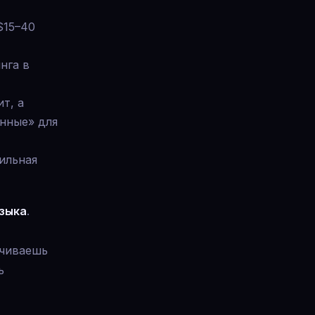
$15–40
нга в
т, а
нные» для
бильная
зыка
.
ичиваешь
ь