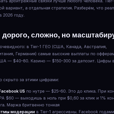
ать арбитражные связки лучше любого человека. Tier
ой вариант, а отдельная стратегия. Разберём, что реа
в 2026 году.
1: дорого, сложно, но масштаби
очевидного: в Tier-1 ГЕО (США, Канада, Австралия,
тания, Германия) самые высокие выплаты по офферам
ША — $40–80. Казино — $150–300 за депозит. Цифры 
о скрыто за этими цифрами:
Facebook US
по нутре — $25–60. Это до клика. При ко
PA $60 — выходишь в ноль при $0,60 за клик и 1% ко
га. Маржа бритвенно тонкая
итмы модерации
в Tier-1 агрессивны. Facebook годами