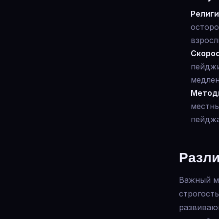
Религи
осторо
взросл
Скорос
пейджи
медлен
Метод
местны
пейджа
Разли
Важный мо
строгость
развиваю