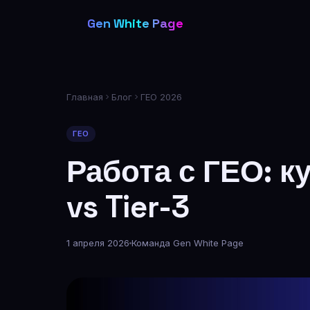
Возможности
Gen White Page
Цены
Партнёры
Блог
Главная
Блог
ГЕО 2026
FAQ
ГЕО
Работа с ГЕО: к
vs Tier-3
1 апреля 2026
Команда Gen White Page