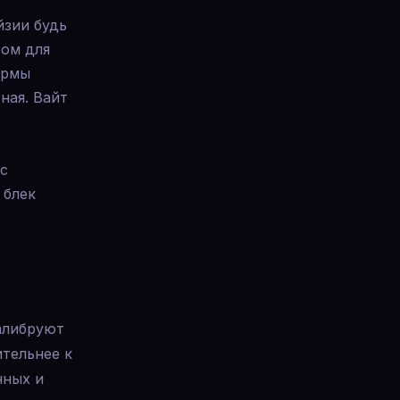
зии будь
том для
ормы
ная. Вайт
с
 блек
калибруют
ительнее к
нных и