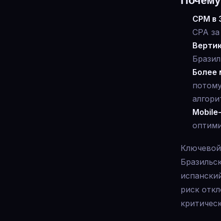
Почему
CPM в 
CPA за
Вертик
Бразил
Более 
потому
алгори
Mobile
оптими
Ключевой
Бразильск
испански
риск откл
критическ