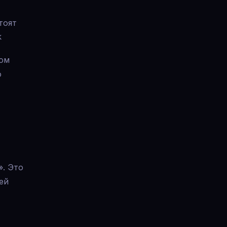
тоят
k
ном
ю
». Это
ей