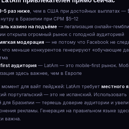
 LatAm привлекателен прямо сейчас
3–5 раз ниже
, чем в США при достойных выплатах — 
 нутру в Бразилии при CPM $5–12
аль казино на подъёме
— легализация онлайн-гембли
ии открыла огромный рынок с голодной аудиторией
мягкая модерация
— не потому что Facebook не следи
 что меньше конкурентов генерируют «обучающие да
тма
-first аудитория
— LatAm — это mobile-first рынок. Мо
зация здесь важнее, чем в Европе
 момент для вайт пейджей: LatAm требует
местного я
ий португальский — это не испанский. Использовать
й для Бразилии — теряешь доверие аудитории и увел
онения рекламы. Генерация на правильном языке здес
и важна.