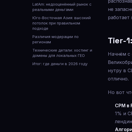
распознав
LatAm: недооценённый рынок с
не запасн
реальными деньгами
работает 
Юго-Восточная Азия: высокий
потолок при правильном
подходе
Различия модерации по
Tier-
регионам
Технические детали: хостинг и
Начнём с 
домены для локальных ГЕО
Великобри
Итог: где деньги в 2026 году
нутру в С
отлично.
Но вот чт
CPM в 
1% и C
лендин
Алгор