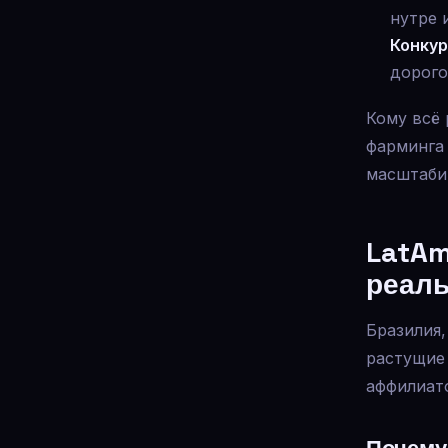
нутре 
Конкур
дорого
Кому всё 
фарминга
масштабир
LatAm
реал
Бразилия,
растущие
аффилиат