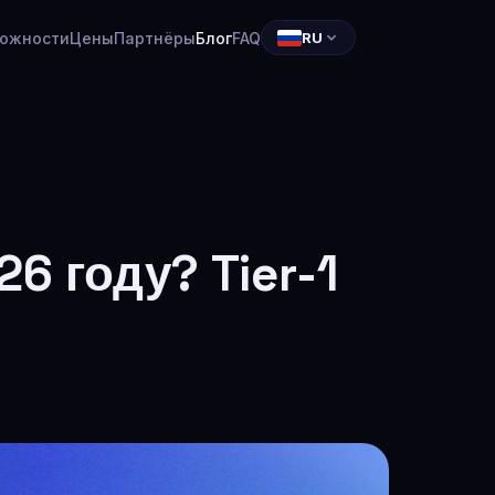
ожности
Цены
Партнёры
Блог
FAQ
RU
6 году? Tier-1