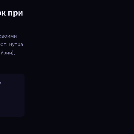
к при
 своими
ют: нутра
йзии),
й