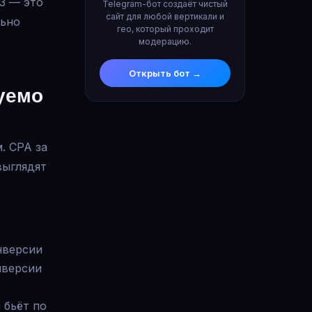
-3 — это
Telegram-бот создаёт чистый
сайт для любой вертикали и
льно
гео, который проходит
модерацию.
Открыть бот →
руемо
. CPA за
выглядят
нверсии
нверсии
 бьёт по