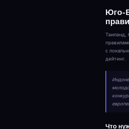
Юго-В
прав
Таиланд,
правилами
с локальн
дейтинг.
Индоне
молодо
конкур
европе
Что ну