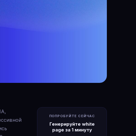
ША,
ПОПРОБУЙТЕ СЕЙЧАС
ессивной
Генерируйте white
ись
page за 1 минуту